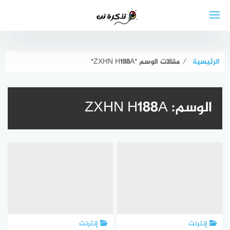
لتجاوز
لى
لمحتوى
الرئيسية
⁄
مقالات الوسم "ZXHN H188A"
الوسم:
ZXHN H188A
إنترنت
إنترنت