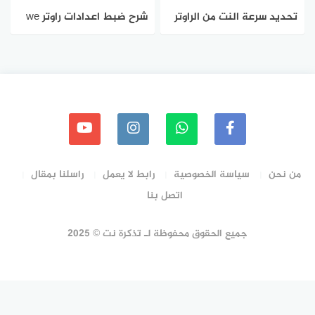
تحديد سرعة النت من الراوتر
شرح ضبط اعدادات راوتر we
we الجديد zte zxhn h188a
اصدار ​ZTE ZXHN H188A
من نحن
سياسة الخصوصية
رابط لا يعمل
راسلنا بمقال
اتصل بنا
جميع الحقوق محفوظة لـ تذكرة نت © 2025