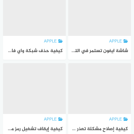
APPLE
APPLE
شاشة ايفون تستمر في التعتيم؟ تعرف على 6 طرق لإصلاحها
كيفية حذف شبكة واي فاي على ايفون
APPLE
APPLE
كيفية إصلاح مشكلة تعذر الاتصال بشبكة VPN على ايفون (8 طرق)
كيفية إيقاف تشغيل رمز مرور ايفون