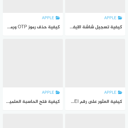
APPLE
APPLE
كيفية تسجيل شاشة الايفون بالصوت
كيفية حذف رموز OTP ورموز التحقق تلقائيًا على ايفون
APPLE
APPLE
كيفية العثور على رقم IMEI على ايفون
كيفية فتح الحاسبة العلمية على الايفون