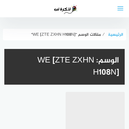
لتجاوز
لى
لمحتوى
الرئيسية
⁄
مقالات الوسم "WE [ZTE ZXHN H108N]"
الوسم:
WE [ZTE ZXHN
H108N]