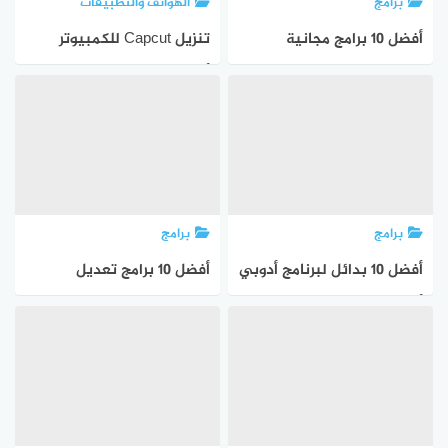
برامج
الهواتف والتطبيقات
أفضل 10 برامج مجانية
تنزيل Capcut للكمبيوتر
لتعديل الفيديو لنظام
أحدث إصدار (بدون محاكي)
التشغيل ويندوز لعام 2023
برامج
برامج
أفضل 10 بدائل لبرنامج أدوبي
أفضل 10 برامج تعديل
أفتر إفكتس لنظام التشغيل
الفيديو على يوتيوب لعام
ويندوز
2023