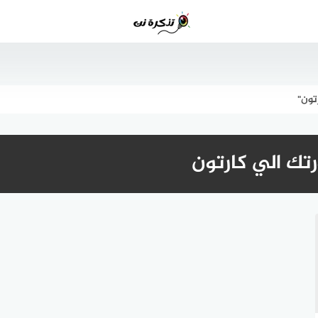
تون"
تك الي كارتون