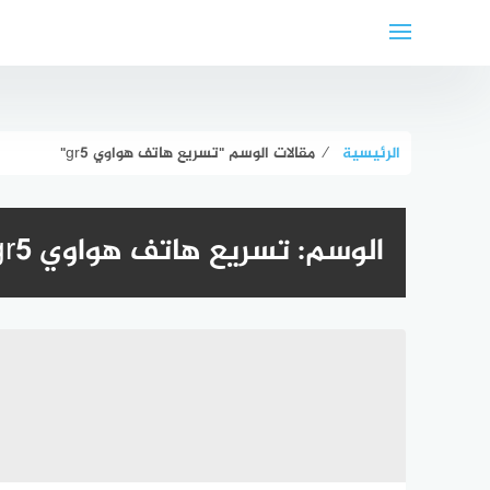
لتجاوز
لى
لمحتوى
الرئيسية
⁄
مقالات الوسم "تسريع هاتف هواوي gr5"
الوسم:
تسريع هاتف هواوي gr5