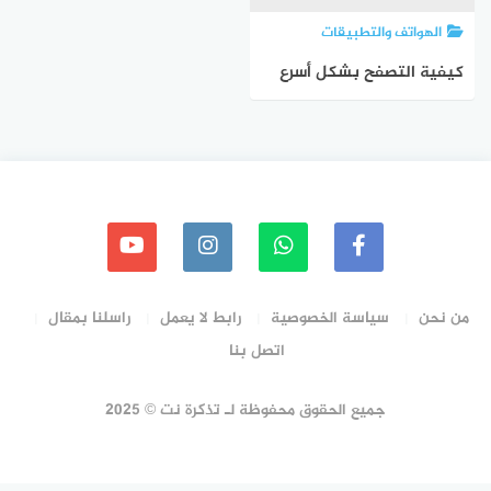
الهواتف والتطبيقات
كيفية التصفح بشكل أسرع
على Chrome لنظام اندرويد
من خلال توفير 70٪ من
البيانات باستخدام وضع
توفير البيانات الجديد
من نحن
سياسة الخصوصية
رابط لا يعمل
راسلنا بمقال
اتصل بنا
جميع الحقوق محفوظة لـ تذكرة نت © 2025