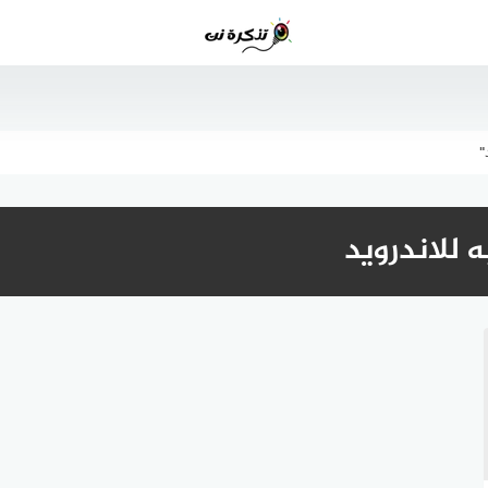
"
 للاندرويد