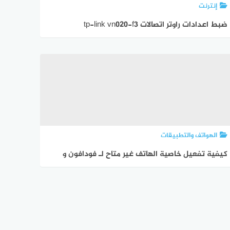
إنترنت
ضبط اعدادات راوتر اتصالات tp-link vn020-f3
الهواتف والتطبيقات
كيفية تفعيل خاصية الهاتف غير متاح لـ فودافون و
اتصالات و اورانج و وي