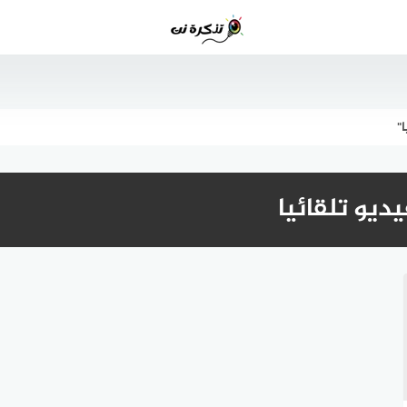
"
يو تلقائيا