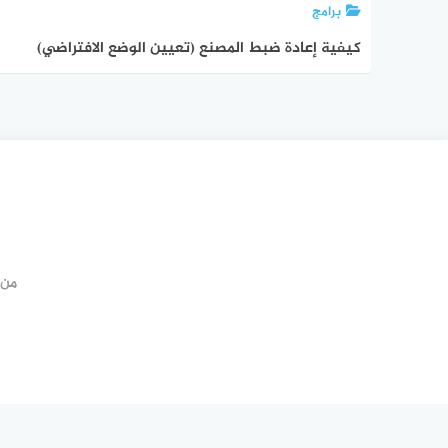
برامج
كيفية إعادة ضبط المصنع (تعيين الوضع الافتراضي)
لجوجل كروم
من 